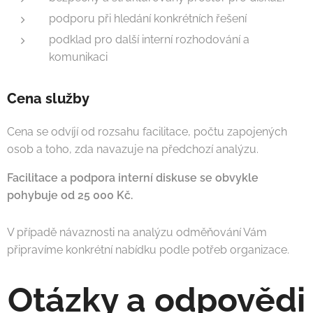
podporu při hledání konkrétních řešení
podklad pro další interní rozhodování a
komunikaci
Cena služby
Cena se odvíjí od rozsahu facilitace, počtu zapojených
osob a toho, zda navazuje na předchozí analýzu.
Facilitace a podpora interní diskuse se obvykle
pohybuje od 25 000 Kč.
V případě návaznosti na analýzu odměňování Vám
připravíme konkrétní nabídku podle potřeb organizace.
Otázky a odpovědi