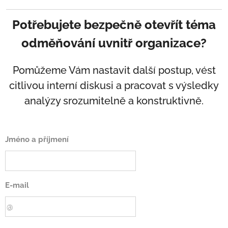
hledá jejich možné příčiny i další kroky.
Ano. Služba může navazovat i na analýzu nebo
Potřebujete bezpečně otevřít téma
výstupy, které zpracoval jiný dodavatel nebo
odměňování uvnitř organizace?
interní tým organizace.
Pomůžeme Vám nastavit další postup, vést
citlivou interní diskusi a pracovat s výsledky
analýzy srozumitelně a konstruktivně.
Jméno a příjmení
E-mail