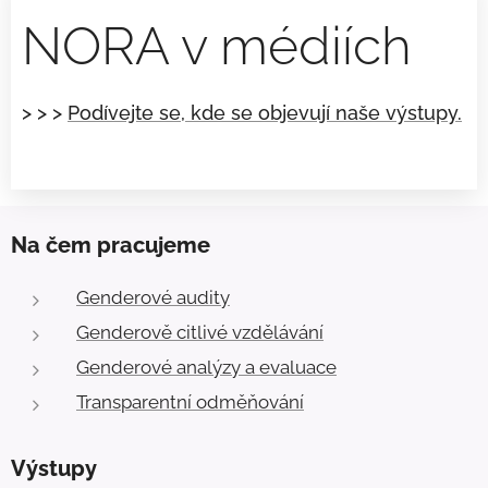
NORA v médiích
> > >
Podívejte se, kde se objevují naše výstupy.
Na čem pracujeme
Genderové audity
Genderově citlivé vzdělávání
Genderové analýzy a evaluace
Transparentní odměňování
Výstupy