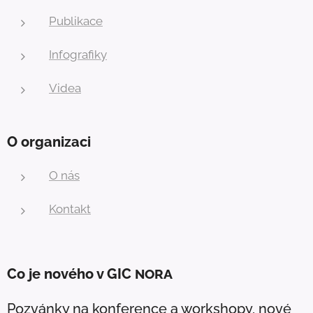
Publikace
Infografiky
Videa
O organizaci
O nás
Kontakt
Co je nového v GIC
NORA
Pozvánky na konference a workshopy, nové