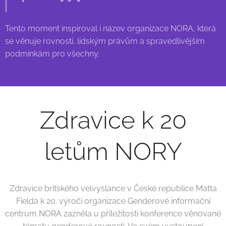
Tento moment inspiroval i název organizace NORA, která
se věnuje rovnosti, lidským právům a spravedlivějším
podmínkám pro všechny.
Zdravice k 20
letům NORY
Zdravice britského velvyslance v České republice Matta
Fielda k 20. výročí organizace Genderové informační
centrum NORA zazněla u příležitosti konference věnované