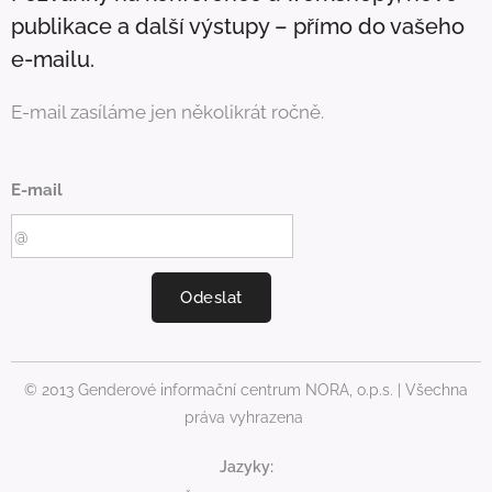
publikace a další výstupy – přímo do vašeho
e-mailu.
E-mail zasíláme jen několikrát ročně.
E-mail
Odeslat
© 2013 Genderové informační centrum NORA, o.p.s. | Všechna
práva vyhrazena
Jazyky