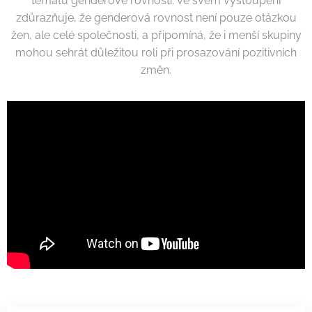
tématu genderové rovnosti. Ve svém vystoupení
zdůrazňuje, že genderová rovnost není pouze otázkou
žen, ale celé společnosti, a připomíná, že i menší skupiny
mohou sehrát důležitou roli při prosazování pozitivních
změn.