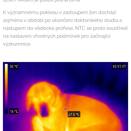
K významnému poklesu v zastoupení žen dochází
zejména v období po ukončení doktorského studia a
nástupem do vědecké profese. NTC se proto soustředí
na nastavení vhodných podmínek pro začínající
výzkumnice.