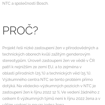
NTC a společnosti Bosch.
PROČ?
Projekt řeší nízké zastoupení žen v přírodovědných a
technických oborech kvůli zažitým genderovým
stereotypům. Úroveň zastoupení žen ve vědě v ČR
patří k nejnižším ze zemí EU, a to zejména v
oblasti přírodních (25 %) a technických věd (15 %).
Výzkumného centra NTC se tento problém přímo
dotýká. Na vědecko-výzkumných pozicích v NTC je
zastoupení žen k říjnu 2022 12 %. Ve vedení žádného z
celkem 6 výzkumných týmů není k říjnu 2022 žena a v
užším vedení je pouze jedna žena.