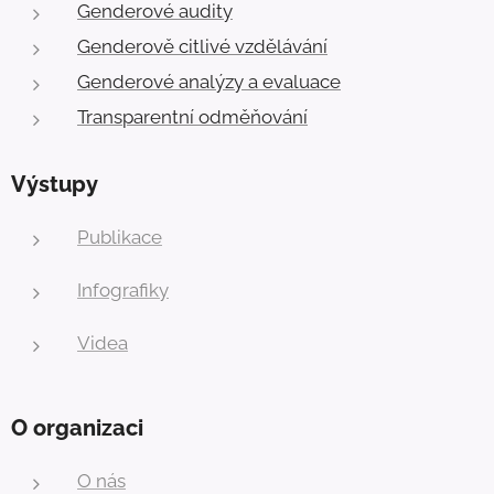
Genderové audity
Genderově citlivé vzdělávání
Genderové analýzy a evaluace
Transparentní odměňování
Výstupy
Publikace
Infografiky
Videa
O organizaci
O nás