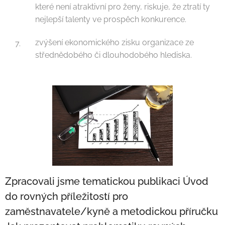
které není atraktivní pro ženy, riskuje, že ztratí ty
nejlepší talenty ve prospěch konkurence.
zvýšení ekonomického zisku organizace ze
střednědobého či dlouhodobého hlediska.
Zpracovali jsme tematickou publikaci Úvod
do rovných příležitostí pro
zaměstnavatele/kyně a metodickou příručku