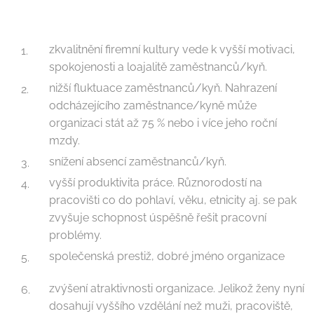
zkvalitnění firemní kultury vede k vyšší motivaci,
spokojenosti a loajalitě zaměstnanců/kyň.
nižší fluktuace zaměstnanců/kyň. Nahrazení
odcházejícího zaměstnance/kyně může
organizaci stát až 75 % nebo i více jeho roční
mzdy.
snížení absencí zaměstnanců/kyň.
vyšší produktivita práce. Různorodostí na
pracovišti co do pohlaví, věku, etnicity aj. se pak
zvyšuje schopnost úspěšně řešit pracovní
problémy.
společenská prestiž, dobré jméno organizace
zvýšení atraktivnosti organizace. Jelikož ženy nyní
dosahují vyššího vzdělání než muži, pracoviště,