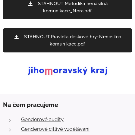
STÁHNOUT Metodika nenásilná
komunikace_Nora.pdf
STÁHNOUT Pravidla deskové hry: Nenásilná
komunikace.pdf
Na čem pracujeme
Genderové audity
Genderově citlivé vzdělávání