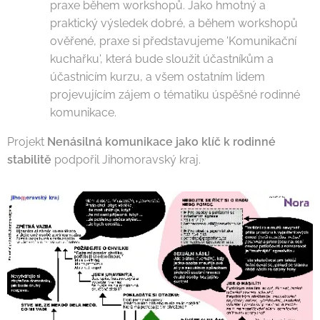
praxe během workshopů. Jako hmotný a
praktický výsledek dobré, a během workshopů
ověřené, praxe si představujeme 'Komunikační
kuchařku', která bude sloužit účastníkům a
účastnicím kurzu, a všem ostatním lidem
projevujícím zájem o tématiku úspěšné rodinné
komunikace.
Projekt
Nenásilná komunikace jako klíč k rodinné
stabilitě
podpořil Jihomoravský kraj.