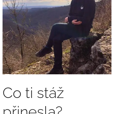
Co ti stáž
přinesla?