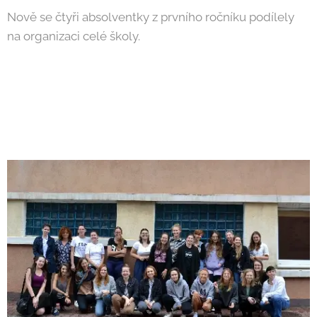
Nově se čtyři absolventky z prvního ročníku podílely
na organizaci celé školy.