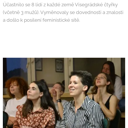
Účastnilo se 8 lidí z každé země Visegrádské čtyřky
(včetně 3 mužů). Vyměnovaly se dovednosti a znalosti
a došlo k posílení feministické sítě.