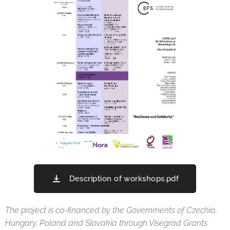
Description of workshops.pdf
The project is co-financed by the Governments of Czechia,
Hungary, Poland and Slovakia through Visegrad Grants